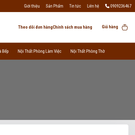
Giới thiệu
Sản Phẩm
Tin tức
Liên hệ
0909236467
Giỏ hàng
Theo dõi đơn hàng
Chính sách mua hàng
à Bếp
Nội Thất Phòng Làm Việc
Nội Thất Phòng Thờ