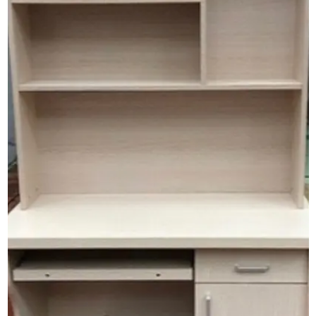
Lần đầu mua hàng trên website nhưng lại ưng ý đến vậy
Quang Khang
QK
(Đánh giá 2 tháng trước)
Mình thấy hiếm shop nào phục vụ tận tình như vậy.
Duyên Phan
DP
(Đánh giá 1 tháng trước)
Được bạn giới thiệu mua thử, ai ngờ tốt hơn tưởng.
Hữu Trọng
HT
(Đánh giá 1 tháng trước)