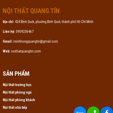
Thái Quý
TQ
(Đánh giá 1 tháng trước)
NỘI THẤT QUANG TÍN
Địa chỉ:
424 Bình Quới, phường Bình Quới, thành phố Hồ Chí Minh
Mua hàng online mà cảm giác như được chăm sóc trực tiếp.
Liên hệ:
0909236467
Gmail:
minhhongquangtin@gmail.com
Web:
noithatquangtin.com
SẢN PHẨM
Nội thất trường học
Nội thất phòng ngủ
Nội thất phòng khách
Nội thất nhà bếp