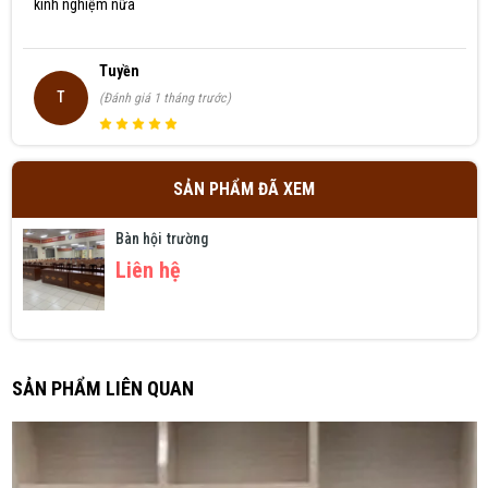
kinh nghiệm nữa
Tuyền
T
(Đánh giá 1 tháng trước)
Đóng gói cẩn thận, giao hàng nhanh, rất đáng tiền
SẢN PHẨM ĐÃ XEM
Bàn hội trường
Trần Hiền
Liên hệ
TH
(Đánh giá 1 tháng trước)
Dịch vụ khách hàng tuyệt vời, mình rất hài lòng.
SẢN PHẨM LIÊN QUAN
Xuân Phúc
XP
(Đánh giá 2 tháng trước)