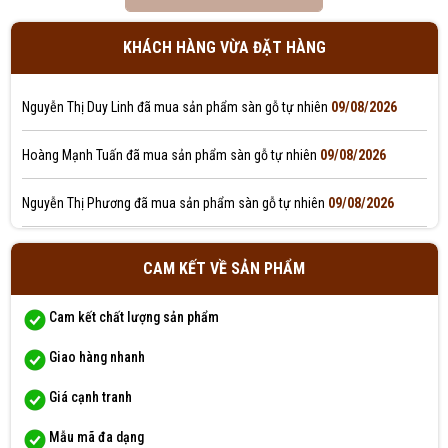
Trần Xuân Hóa đã mua sản phẩm sàn gỗ tự nhiên
09/08/2026
KHÁCH HÀNG VỪA ĐẶT HÀNG
Võ Thị Quỳnh Châu đã mua sản phẩm sàn gỗ tự nhiên
09/08/2026
Nguyễn Thị Duy Linh đã mua sản phẩm sàn gỗ tự nhiên
09/08/2026
Hoàng Mạnh Tuấn đã mua sản phẩm sàn gỗ tự nhiên
09/08/2026
Nguyễn Thị Phương đã mua sản phẩm sàn gỗ tự nhiên
09/08/2026
Ngô Thị Mỹ Giang đã mua sản phẩm sàn gỗ tự nhiên
09/08/2026
CAM KẾT VỀ SẢN PHẨM
Huy Nguyễn đã mua sản phẩm sàn gỗ tự nhiên
09/08/2026
Cam kết chất lượng sản phẩm
Lê Ngọc Hoàng Yến đã mua sản phẩm sàn gỗ tự nhiên
09/08/2026
Giao hàng nhanh
Hồ Thị Anh Thư đã mua sản phẩm sàn gỗ tự nhiên
09/08/2026
Giá cạnh tranh
Mẫu mã đa dạng
Văn Thị Mỹ Linh đã mua sản phẩm sàn gỗ tự nhiên
09/08/2026